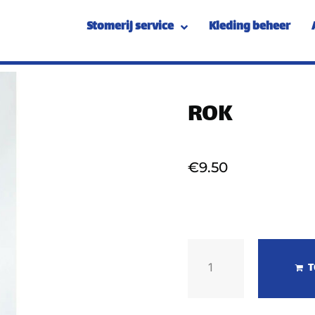
Stomerij service
Kleding beheer
ROK
€
9.50
T